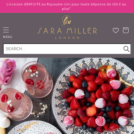
et
Livraison GRATUITE au Royaume-Uni pour toute dépense de 100 £ ou
passer
plus*
au
contenu
Panier
MENU