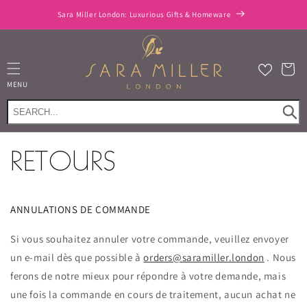
et
passer
Sara Miller London: Luxurious Gifts & Homeware
au
contenu
Panier
MENU
RETOURS
ANNULATIONS DE COMMANDE
Si vous souhaitez annuler votre commande, veuillez envoyer
un e-mail dès que possible à
orders@saramiller.london
. Nous
ferons de notre mieux pour répondre à votre demande, mais
une fois la commande en cours de traitement, aucun achat ne