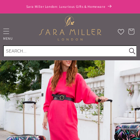
et
passer
Sara Miller London: Luxurious Gifts & Homeware
au
contenu
Panier
MENU