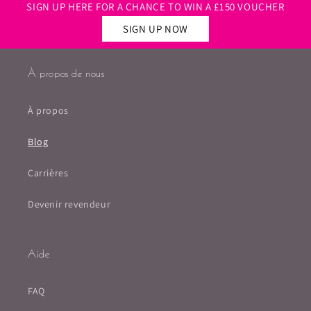
SIGN UP HERE FOR A CHANCE TO WIN A £150 VOUCHER
SIGN UP NOW
À propos de nous
À propos
Blog
Carrières
Devenir revendeur
Aide
FAQ