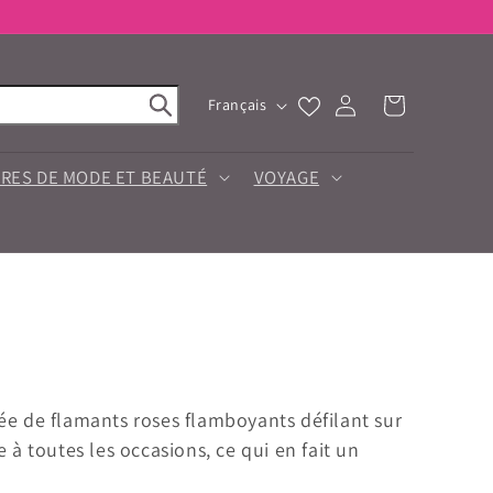
*
L
Connexion
Panier
Français
a
n
g
RES DE MODE ET BEAUTÉ
VOYAGE
u
e
e de flamants roses flamboyants défilant sur
à toutes les occasions, ce qui en fait un