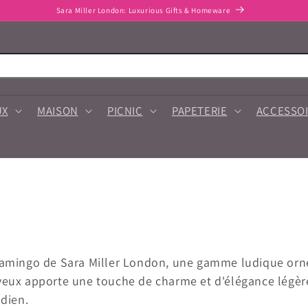
ivraison GRATUITE au Royaume-Uni pour toute dépense de 100 £ ou plus
UX
MAISON
PICNIC
PAPETERIE
ACCESSOI
Flamingo de Sara Miller London, une gamme ludique orné
eux apporte une touche de charme et d'élégance légère 
idien.