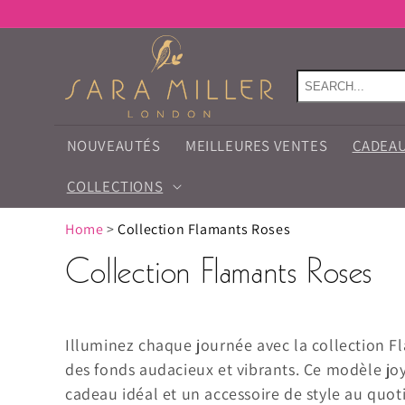
et
L
passer
au
contenu
NOUVEAUTÉS
MEILLEURES VENTES
CADEA
COLLECTIONS
Home
>
Collection Flamants Roses
Collection Flamants Roses
Illuminez chaque journée avec la collection 
des fonds audacieux et vibrants. Ce modèle joy
cadeau idéal et un accessoire de style au quot