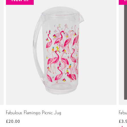
Fabulous Flamingo Picnic Jug
Fabu
Prix
£20.00
Prix
£3.