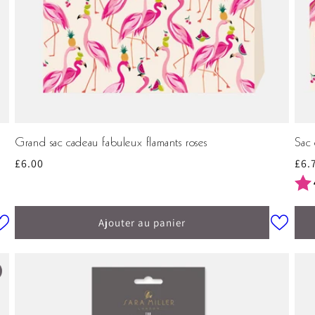
Grand sac cadeau fabuleux flamants roses
Sac 
Prix
£6.00
Prix
£6.
habituel
hab
Not
Ajouter au panier