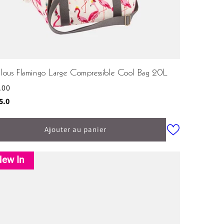
ulous Flamingo Large Compressible Cool Bag 20L
.00
ituel
e:
sur 5 étoiles
5.0
Ajouter au panier
ew In