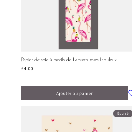
Papier de soie à motifs de flamants roses fabuleux
Prix
£4.00
habituel
Ajouter au panier
Épuisé