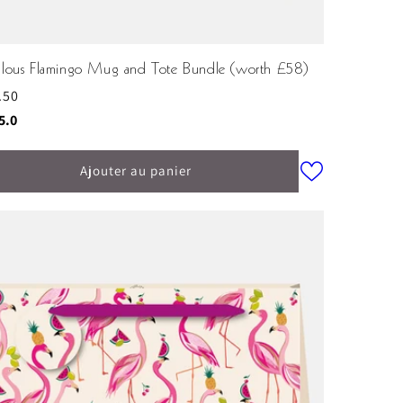
ulous Flamingo Mug and Tote Bundle (worth £58)
.50
ituel
e:
sur 5 étoiles
5.0
Ajouter au panier