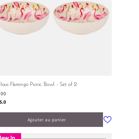
lous Flamingo Picnic Bowl - Set of 2
.00
ituel
e:
sur 5 étoiles
5.0
Ajouter au panier
ew In