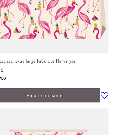
cadeau extra large Fabulous Flamingos
75
ituel
e:
sur 5 étoiles
4.0
Ajouter au panier