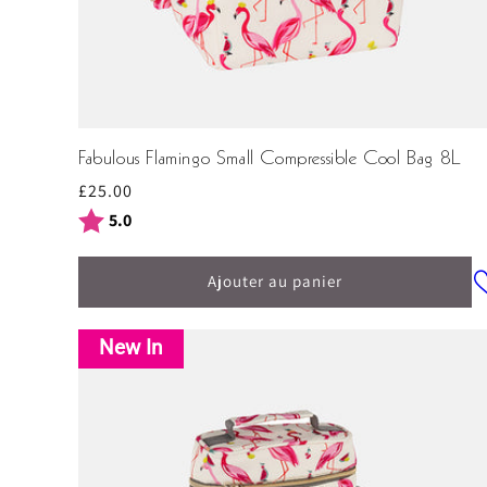
Fabulous Flamingo Small Compressible Cool Bag 8L
Prix
£25.00
habituel
Note:
sur 5 étoiles
5.0
Ajouter au panier
New In