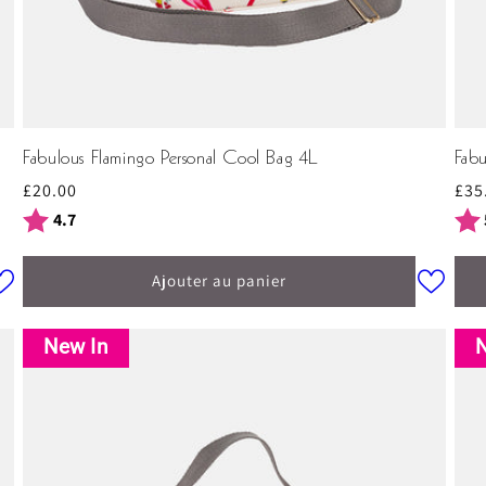
Fabulous Flamingo Personal Cool Bag 4L
Fab
Prix
£20.00
Prix
£35
habituel
hab
Note:
sur 5 étoiles
Not
4.7
Ajouter au panier
New In
N