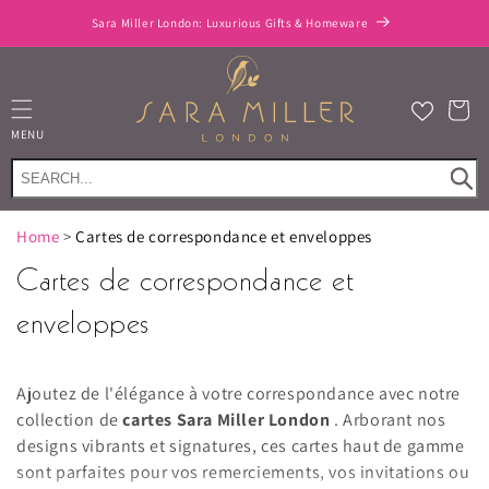
et
passer
Sara Miller London: Luxurious Gifts & Homeware
au
contenu
Panier
MENU
Home
>
Cartes de correspondance et enveloppes
Cartes de correspondance et
enveloppes
Ajoutez de l'élégance à votre correspondance avec notre
collection de
cartes Sara Miller London
. Arborant nos
designs vibrants et signatures, ces cartes haut de gamme
sont parfaites pour vos remerciements, vos invitations ou