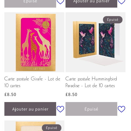
Épuisé
Ajouter au panier
Épuisé
Carte postale Girafe - Lot de
Carte postale Hummingbird
10 cartes
Paradise - Lot de 10 cartes
Prix
£8.50
Prix
£8.50
habituel
habituel
Ajouter au panier
Épuisé
Épuisé