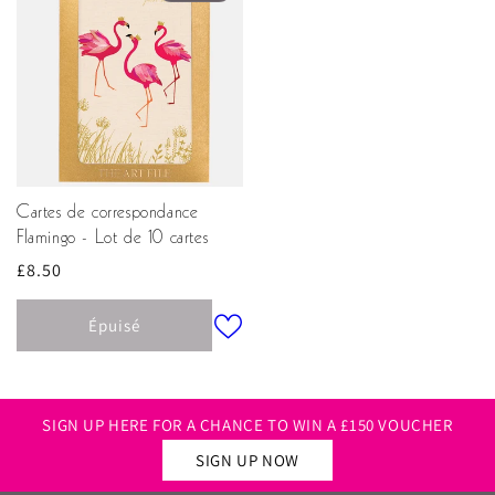
Cartes de correspondance
Flamingo - Lot de 10 cartes
Prix
£8.50
habituel
Épuisé
SIGN UP HERE FOR A CHANCE TO WIN A £150 VOUCHER
SIGN UP NOW