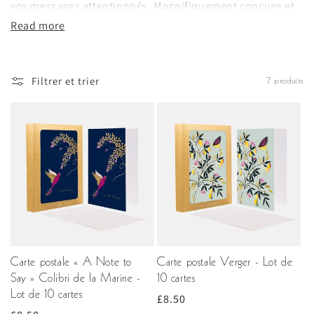
vos messages attentionnés. Magnifiquement conçues et
ornées de luxueux détails dorés, les cartes Sara Miller
Read more
London confèrent à chaque message manuscrit une
touche d'originalité.
Filtrer et trier
7 produits
Carte postale « A Note to
Carte postale Verger - Lot de
Say » Colibri de la Marine -
10 cartes
Lot de 10 cartes
Prix
£8.50