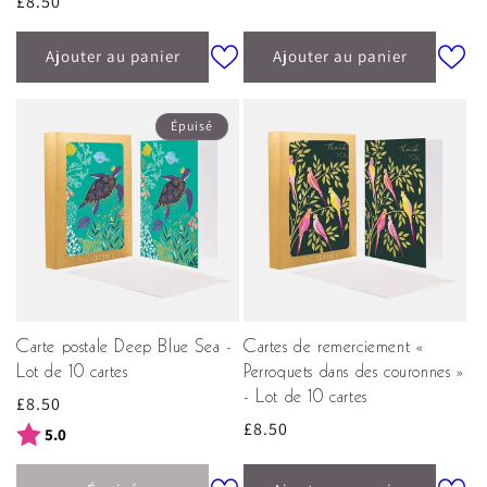
Prix
£8.50
habituel
habituel
Ajouter au panier
Ajouter au panier
Épuisé
Carte postale Deep Blue Sea -
Cartes de remerciement «
Lot de 10 cartes
Perroquets dans des couronnes »
- Lot de 10 cartes
Prix
£8.50
Prix
£8.50
habituel
Note:
sur 5 étoiles
5.0
habituel